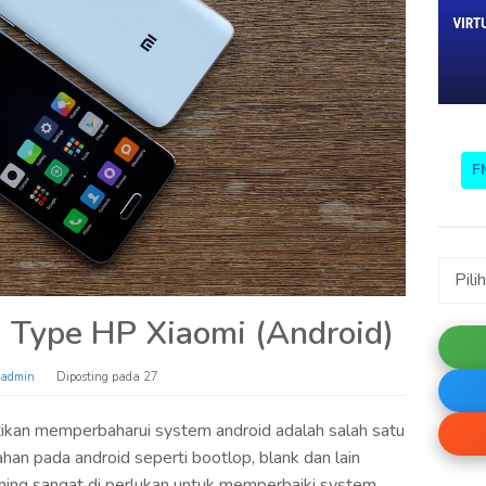
F
#KAT
 Type HP Xiaomi (Android)
admin
Diposting pada
27
rtikan memperbaharui system android adalah salah satu
han pada android seperti bootlop, blank dan lain
shing sangat di perlukan untuk memperbaiki system