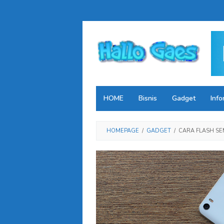
Loncat
ke
konten
HOME
Bisnis
Gadget
Info
HOMEPAGE
/
GADGET
/
CARA FLASH SE