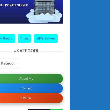
M Radio
Files
GPS Server
#KATEGORI
EGORI
About Me
Contact
DMCA