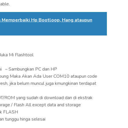
able.
 Memperbaiki Hp Bootloop, Hang ataupun
Buka Mi Flashtool
mi – Sambungkan PC dan HP
ambung Maka Akan Ada User COM10 ataupun code
fresh, jika belum muncul juga kmungkinan terdapat
OOT/ROM yang sudah di download dan di ekstrak
storage / Flash All except data and storage
lik FLASH
n tunggu hinga selesai