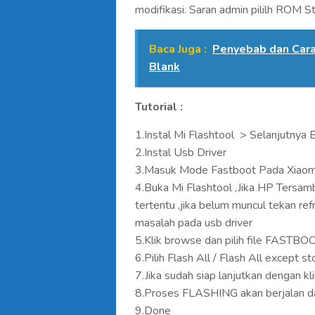
modifikasi. Saran admin pililh ROM St
Baca Juga :
Penyebab dan Cara
Blank
Tutorial :
1.Instal Mi Flashtool > Selanjutnya 
2.Instal Usb Driver
3.Masuk Mode Fastboot Pada Xiao
4.Buka Mi Flashtool ,Jika HP Ters
tertentu ,jika belum muncul tekan re
masalah pada usb driver
5.Klik browse dan pilih file FASTB
6.Pilih Flash All / Flash All except 
7.Jika sudah siap lanjutkan dengan k
8.Proses FLASHING akan berjalan da
9.Done