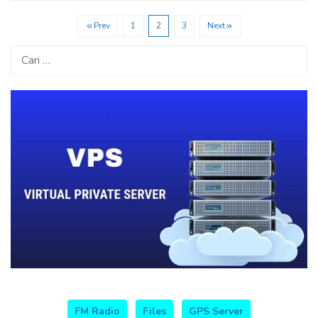
Prev
1
2
3
Next
Cari
untuk:
FM Radio
Files
GPS Server