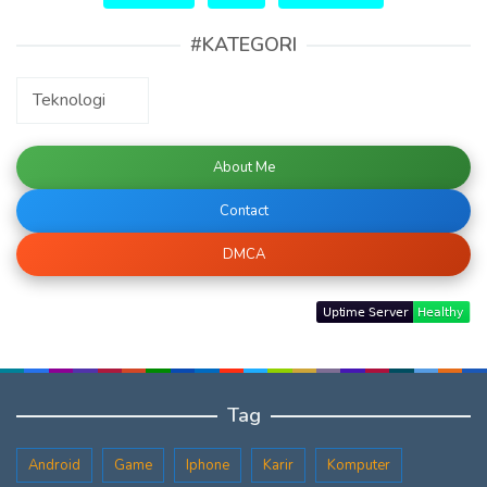
#KATEGORI
#KATEGORI
About Me
Contact
DMCA
Tag
Android
Game
Iphone
Karir
Komputer