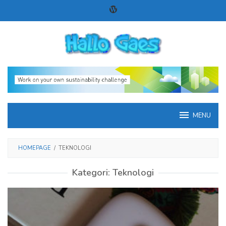
Loncat
ke
konten
MENU
HOMEPAGE
/
TEKNOLOGI
Kategori:
Teknologi